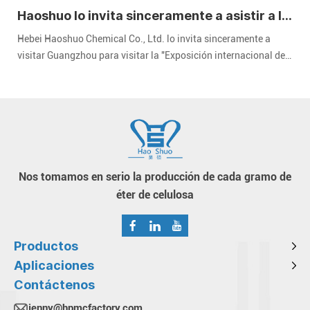
Haoshuo lo invita sinceramente a asistir a la
Exposición Internacional de Recubrimientos
Hebei Haoshuo Chemical Co., Ltd. lo invita sinceramente a
de China 2024
visitar Guangzhou para visitar la "Exposición internacional de
revestimientos de China" de 2024. CHINACOAT" celebrada en el
Área A del Complejo Ferial de Importación y Exportación de
China en Guangzhou del 3 al 5 de diciembre de 2024.
Nos tomamos en serio la producción de cada gramo de
éter de celulosa
Productos
Aplicaciones
Contáctenos
jenny@hpmcfactory.com