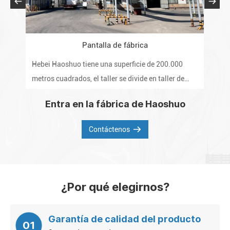
Pantalla de fábrica
Hebei Haoshuo tiene una superficie de 200.000
La 
metros cuadrados, el taller se divide en taller de
pro
algodón refinado, taller de eterificación, taller post-
inte
Entra en la fábrica de Haoshuo
polvo, laboratorio y almacén.
del
de l
Contáctenos
¿Por qué elegirnos?
Garantía de calidad del producto
01