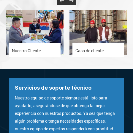
Nuestro Cliente
Caso de cliente
Servicios de soporte técnico
Nuestro equipo de soporte siempre está listo para
ayudarlo, asegurándose de que obtenga la mejor
experiencia con nuestros productos. Ya sea que tenga
algún problema o tenga necesidades específicas,
nuestro equipo de expertos responderá con prontitud