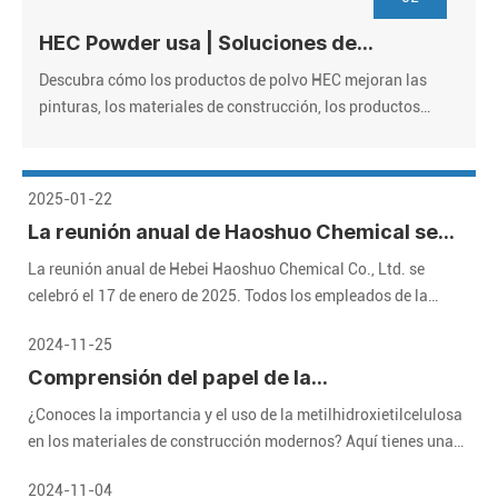
HEC Powder usa | Soluciones de
hidroxietil con celulosa de grado
Descubra cómo los productos de polvo HEC mejoran las
industrial
pinturas, los materiales de construcción, los productos
farmacéuticos y los cosméticos. Proveedor de confianza,
precios a granel, certificado por ISO. ¡Solicite muestras
gratis!
2025-01-22
La reunión anual de Haoshuo Chemical se
celebró con éxito, y esperamos el futuro
La reunión anual de Hebei Haoshuo Chemical Co., Ltd. se
juntos
celebró el 17 de enero de 2025. Todos los empleados de la
compañía se reunieron para revisar los logros brillantes del año
2024-11-25
pasado y esperaban un futuro prometedor.
Comprensión del papel de la
metilhidroxietilcelulosa (MHEC) en
¿Conoces la importancia y el uso de la metilhidroxietilcelulosa
materiales de construcción modernos
en los materiales de construcción modernos? Aquí tienes una
guía detallada que te ayudará.
2024-11-04