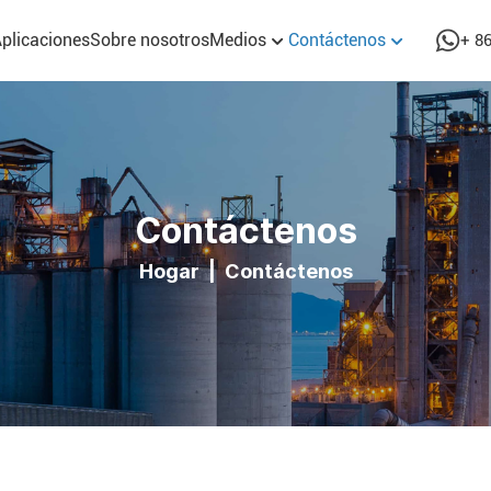
plicaciones
Sobre nosotros
Medios
Contáctenos
+ 8
Contáctenos
Hogar
|
Contáctenos