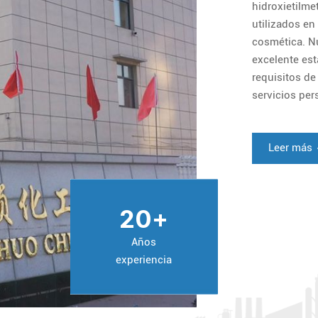
hidroxietilme
utilizados en
cosmética. Nu
excelente es
requisitos d
servicios per
nuestros clie
Leer más
20
+
Años
experiencia