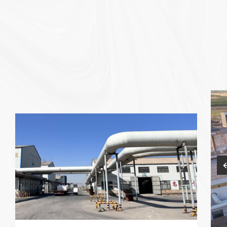
Pantalla
de
fábrica