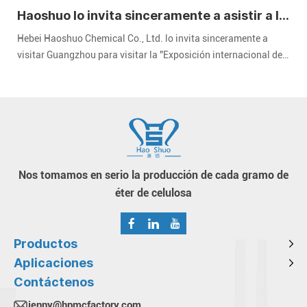
Haoshuo lo invita sinceramente a asistir a la
Exposición Internacional de Recubrimientos
Hebei Haoshuo Chemical Co., Ltd. lo invita sinceramente a
de China 2024
visitar Guangzhou para visitar la "Exposición internacional de
revestimientos de China" de 2024. CHINACOAT" celebrada en el
Área A del Complejo Ferial de Importación y Exportación de
China en Guangzhou del 3 al 5 de diciembre de 2024.
Nos tomamos en serio la producción de cada gramo de
éter de celulosa
Productos
Aplicaciones
Contáctenos
jenny@hpmcfactory.com