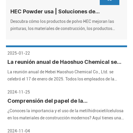
HEC Powder usa | Soluciones de
hidroxietil con celulosa de grado
Descubra cómo los productos de polvo HEC mejoran las
industrial
pinturas, los materiales de construcción, los productos
farmacéuticos y los cosméticos. Proveedor de confianza,
precios a granel, certificado por ISO. ¡Solicite muestras
gratis!
2025-01-22
La reunión anual de Haoshuo Chemical se
celebró con éxito, y esperamos el futuro
La reunión anual de Hebei Haoshuo Chemical Co., Ltd. se
juntos
celebró el 17 de enero de 2025. Todos los empleados de la
compañía se reunieron para revisar los logros brillantes del año
2024-11-25
pasado y esperaban un futuro prometedor.
Comprensión del papel de la
metilhidroxietilcelulosa (MHEC) en
¿Conoces la importancia y el uso de la metilhidroxietilcelulosa
materiales de construcción modernos
en los materiales de construcción modernos? Aquí tienes una
guía detallada que te ayudará.
2024-11-04