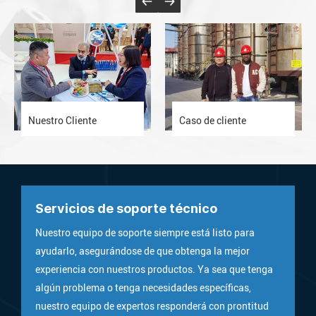
Nuestro Cliente
Caso de cliente
Servicios de soporte técnico
Nuestro equipo de soporte siempre está listo para
ayudarlo, asegurándose de que obtenga la mejor
experiencia con nuestros productos. Ya sea que tenga
algún problema o tenga necesidades específicas,
nuestro equipo de expertos responderá con prontitud