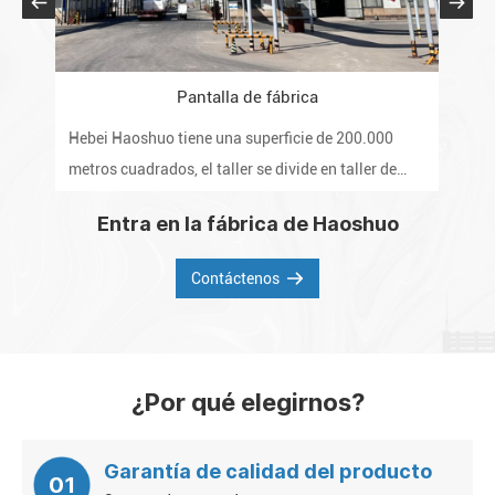
Pantalla de fábrica
Hebei Haoshuo tiene una superficie de 200.000
La 
metros cuadrados, el taller se divide en taller de
pro
algodón refinado, taller de eterificación, taller post-
inte
Entra en la fábrica de Haoshuo
polvo, laboratorio y almacén.
del
de l
Contáctenos
¿Por qué elegirnos?
Garantía de calidad del producto
01