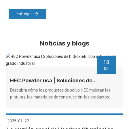
Entregar
Noticias y blogs
18
02
HEC Powder usa | Soluciones de
hidroxietil con celulosa de grado
Descubra cómo los productos de polvo HEC mejoran las
industrial
pinturas, los materiales de construcción, los productos
farmacéuticos y los cosméticos. Proveedor de confianza,
precios a granel, certificado por ISO. ¡Solicite muestras
gratis!
2025-01-22