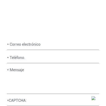
para brindarle soluciones profesionales. Contáctenos a
través del formulario de mensaje y nos comunicaremos
con usted lo antes posible.
Ponte en contacto