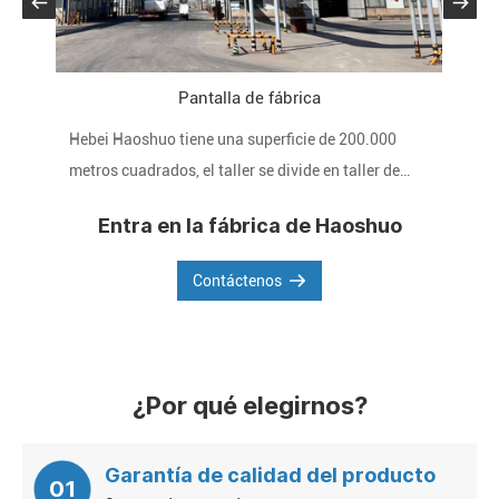
Pantalla de fábrica
Hebei Haoshuo tiene una superficie de 200.000
La 
metros cuadrados, el taller se divide en taller de
pro
algodón refinado, taller de eterificación, taller post-
inte
Entra en la fábrica de Haoshuo
polvo, laboratorio y almacén.
del
de l
Contáctenos
¿Por qué elegirnos?
Garantía de calidad del producto
01