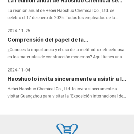
La reunión anual de Haoshuo Chemical se
celebró con éxito, y esperamos el futuro
La reunión anual de Hebei Haoshuo Chemical Co., Ltd. se
juntos
celebró el 17 de enero de 2025. Todos los empleados de la
compañía se reunieron para revisar los logros brillantes del año
2024-11-25
pasado y esperaban un futuro prometedor.
Comprensión del papel de la
metilhidroxietilcelulosa (MHEC) en
¿Conoces la importancia y el uso de la metilhidroxietilcelulosa
materiales de construcción modernos
en los materiales de construcción modernos? Aquí tienes una
guía detallada que te ayudará.
2024-11-04
Haoshuo lo invita sinceramente a asistir a la
Exposición Internacional de Recubrimientos
Hebei Haoshuo Chemical Co., Ltd. lo invita sinceramente a
de China 2024
visitar Guangzhou para visitar la "Exposición internacional de
revestimientos de China" de 2024. CHINACOAT" celebrada en el
Área A del Complejo Ferial de Importación y Exportación de
China en Guangzhou del 3 al 5 de diciembre de 2024.