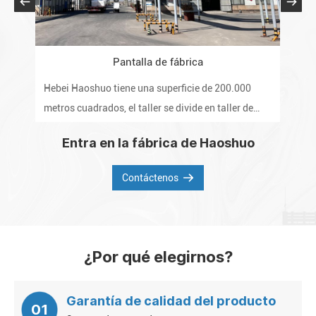
Pantalla de fábrica
Hebei Haoshuo tiene una superficie de 200.000
La 
metros cuadrados, el taller se divide en taller de
pro
algodón refinado, taller de eterificación, taller post-
inte
Entra en la fábrica de Haoshuo
polvo, laboratorio y almacén.
del
de l
Contáctenos
¿Por qué elegirnos?
Garantía de calidad del producto
01