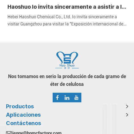
Haoshuo lo invita sinceramente a asistir a la
Exposición Internacional de Recubrimientos
Hebei Haoshuo Chemical Co., Ltd. lo invita sinceramente a
de China 2024
visitar Guangzhou para visitar la "Exposición internacional de
revestimientos de China" de 2024. CHINACOAT" celebrada en el
Área A del Complejo Ferial de Importación y Exportación de
China en Guangzhou del 3 al 5 de diciembre de 2024.
Nos tomamos en serio la producción de cada gramo de
éter de celulosa
Productos
Aplicaciones
Contáctenos
jenny@hpmcfactory.com