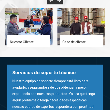
Nuestro Cliente
Caso de cliente
Servicios de soporte técnico
Nuestro equipo de soporte siempre está listo para
ayudarlo, asegurándose de que obtenga la mejor
experiencia con nuestros productos. Ya sea que tenga
algún problema o tenga necesidades específicas,
nuestro equipo de expertos responderá con prontitud