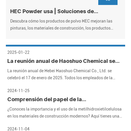
HEC Powder usa | Soluciones de
hidroxietil con celulosa de grado
Descubra cómo los productos de polvo HEC mejoran las
industrial
pinturas, los materiales de construcción, los productos
farmacéuticos y los cosméticos. Proveedor de confianza,
precios a granel, certificado por ISO. ¡Solicite muestras
gratis!
2025-01-22
La reunión anual de Haoshuo Chemical se
celebró con éxito, y esperamos el futuro
La reunión anual de Hebei Haoshuo Chemical Co., Ltd. se
juntos
celebró el 17 de enero de 2025. Todos los empleados de la
compañía se reunieron para revisar los logros brillantes del año
2024-11-25
pasado y esperaban un futuro prometedor.
Comprensión del papel de la
metilhidroxietilcelulosa (MHEC) en
¿Conoces la importancia y el uso de la metilhidroxietilcelulosa
materiales de construcción modernos
en los materiales de construcción modernos? Aquí tienes una
guía detallada que te ayudará.
2024-11-04