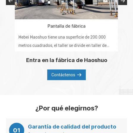
Pantalla de fábrica
Hebei Haoshuo tiene una superficie de 200.000
La 
metros cuadrados, el taller se divide en taller de
pro
algodón refinado, taller de eterificación, taller post-
inte
Entra en la fábrica de Haoshuo
polvo, laboratorio y almacén.
del
de l
Contáctenos
¿Por qué elegirnos?
Garantía de calidad del producto
01