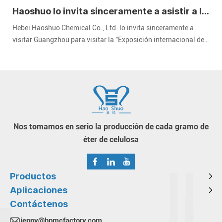
Haoshuo lo invita sinceramente a asistir a la
Exposición Internacional de Recubrimientos
Hebei Haoshuo Chemical Co., Ltd. lo invita sinceramente a
de China 2024
visitar Guangzhou para visitar la "Exposición internacional de
revestimientos de China" de 2024. CHINACOAT" celebrada en el
Área A del Complejo Ferial de Importación y Exportación de
China en Guangzhou del 3 al 5 de diciembre de 2024.
Nos tomamos en serio la producción de cada gramo de
éter de celulosa
Productos
Aplicaciones
Contáctenos
jenny@hpmcfactory.com