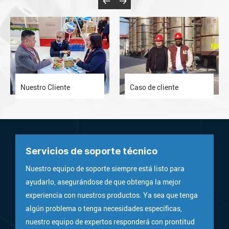
Nuestro Cliente
Caso de cliente
Servicios de soporte técnico
Nuestro equipo de soporte siempre está listo para
ayudarlo, asegurándose de que obtenga la mejor
experiencia con nuestros productos. Ya sea que tenga
algún problema o tenga necesidades específicas,
nuestro equipo de expertos responderá con prontitud