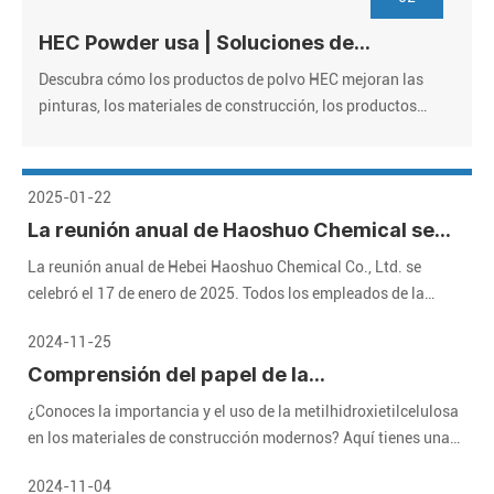
HEC Powder usa | Soluciones de
hidroxietil con celulosa de grado
Descubra cómo los productos de polvo HEC mejoran las
industrial
pinturas, los materiales de construcción, los productos
farmacéuticos y los cosméticos. Proveedor de confianza,
precios a granel, certificado por ISO. ¡Solicite muestras
gratis!
2025-01-22
La reunión anual de Haoshuo Chemical se
celebró con éxito, y esperamos el futuro
La reunión anual de Hebei Haoshuo Chemical Co., Ltd. se
juntos
celebró el 17 de enero de 2025. Todos los empleados de la
compañía se reunieron para revisar los logros brillantes del año
2024-11-25
pasado y esperaban un futuro prometedor.
Comprensión del papel de la
metilhidroxietilcelulosa (MHEC) en
¿Conoces la importancia y el uso de la metilhidroxietilcelulosa
materiales de construcción modernos
en los materiales de construcción modernos? Aquí tienes una
guía detallada que te ayudará.
2024-11-04